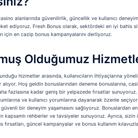
sınız?
asino alanlarında güvenilirlik, güncellik ve kullanıcı deneyimi
eket ediyoruz. Fresh Bonus olarak, sektördeki en iyi bahis sitel
in için en cazip bonus kampanyalarını derliyoruz.
muş Olduğumuz Hizmetl
unduğu hizmetler arasında, kullanıcıların ihtiyaçlarına yöne
 alıyor. Hoş geldin bonuslarından deneme bonuslarına, cas
ha fazlasına kadar geniş bir yelpazede fırsatlar sunuyoruz. 
durumlarına ve kullanıcı yorumlarına dayanarak özenle seçiyo
ın güvenli bir deneyim yaşamasını sağlıyoruz. Bonuslardan en 
n kapsamlı rehberler ve tavsiyeler sunuyoruz. Ayrıca, sizin 
s fırsatları, güncel kampanyalar ve bonus kullanım kılavuzlar