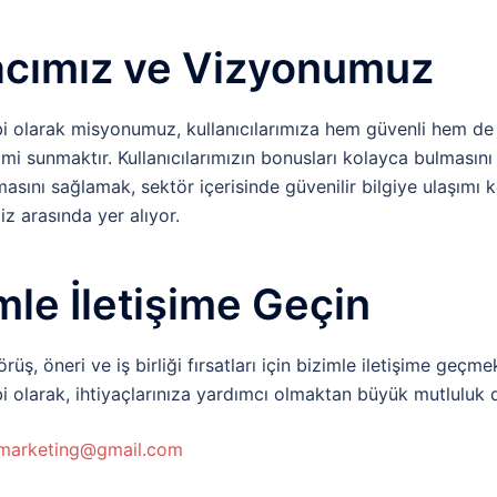
cımız ve Vizyonumuz
i olarak misyonumuz, kullanıcılarımıza hem güvenli hem de k
mi sunmaktır. Kullanıcılarımızın bonusları kolayca bulmasını
asını sağlamak, sektör içerisinde güvenilir bilgiye ulaşımı 
z arasında yer alıyor.
mle İletişime Geçin
örüş, öneri ve iş birliği fırsatları için bizimle iletişime geç
i olarak, ihtiyaçlarınıza yardımcı olmaktan büyük mutluluk 
.marketing@gmail.com