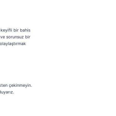
eyifli bir bahis
 ve sorunsuz bir
kolaylaştırmak
mekten çekinmeyin.
duyarız.