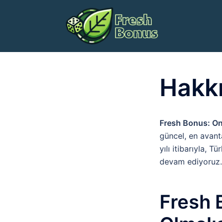
İçeriğe
atla
Hakk
Fresh Bonus: Onl
güncel, en avant
yılı itibarıyla, T
devam ediyoruz.
Fresh 