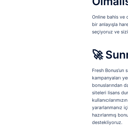
Olmalı
Online bahis ve c
bir anlayışla har
seçiyoruz ve siz
🚀 Sun
Fresh Bonus’un s
kampanyaları yer
bonuslarından da
siteleri lisans 
kullanıcılarımız
yararlanmanız içi
hazırlanmış bonu
destekliyoruz.