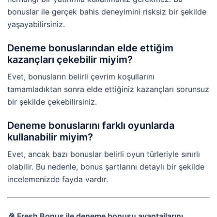
bonuslar ile gerçek bahis deneyimini risksiz bir şekilde
yaşayabilirsiniz.
Deneme bonuslarından elde ettiğim
kazançları çekebilir miyim?
Evet, bonusların belirli çevrim koşullarını
tamamladıktan sonra elde ettiğiniz kazançları sorunsuz
bir şekilde çekebilirsiniz.
Deneme bonuslarını farklı oyunlarda
kullanabilir miyim?
Evet, ancak bazı bonuslar belirli oyun türleriyle sınırlı
olabilir. Bu nedenle, bonus şartlarını detaylı bir şekilde
incelemenizde fayda vardır.
🎉 Fresh Bonus ile deneme bonusu avantajlarını