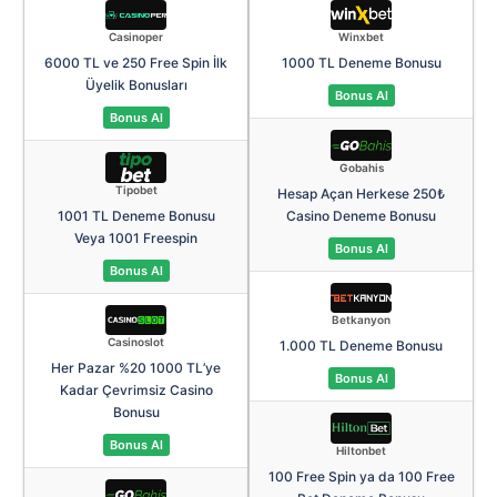
Casinoper
Winxbet
6000 TL ve 250 Free Spin İlk
1000 TL Deneme Bonusu
Üyelik Bonusları
Bonus Al
Bonus Al
Gobahis
Tipobet
Hesap Açan Herkese 250₺
1001 TL Deneme Bonusu
Casino Deneme Bonusu
Veya 1001 Freespin
Bonus Al
Bonus Al
Betkanyon
Casinoslot
1.000 TL Deneme Bonusu
Her Pazar %20 1000 TL’ye
Bonus Al
Kadar Çevrimsiz Casino
Bonusu
Bonus Al
Hiltonbet
100 Free Spin ya da 100 Free