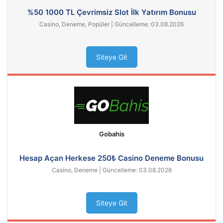
%50 1000 TL Çevrimsiz Slot İlk Yatırım Bonusu
Casino, Deneme, Popüler | Güncelleme: 03.08.2026
Siteye Git
Gobahis
Hesap Açan Herkese 250₺ Casino Deneme Bonusu
Casino, Deneme | Güncelleme: 03.08.2026
Siteye Git