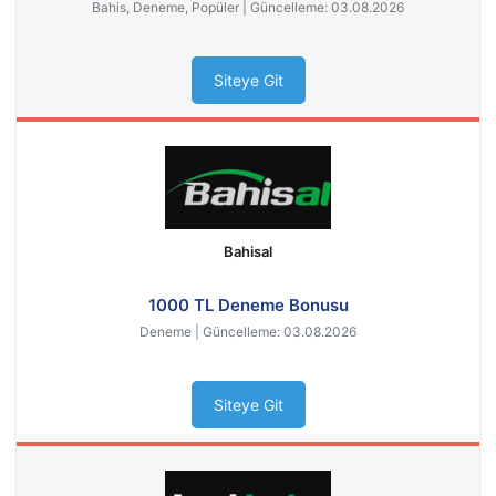
Bahis, Deneme, Popüler | Güncelleme: 03.08.2026
Siteye Git
Bahisal
1000 TL Deneme Bonusu
Deneme | Güncelleme: 03.08.2026
Siteye Git