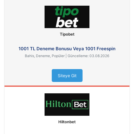
Tipobet
1001 TL Deneme Bonusu Veya 1001 Freespin
Bahis, Deneme, Popüler | Güncelleme: 03.08.2026
Siteye Git
Hiltonbet