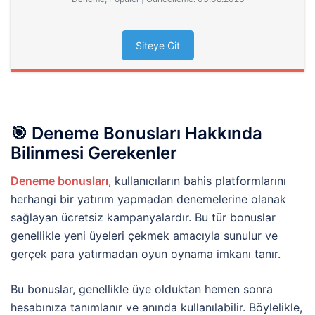
Siteye Git
🎯 Deneme Bonusları Hakkında
Bilinmesi Gerekenler
Deneme bonusları
, kullanıcıların bahis platformlarını
herhangi bir yatırım yapmadan denemelerine olanak
sağlayan ücretsiz kampanyalardır. Bu tür bonuslar
genellikle yeni üyeleri çekmek amacıyla sunulur ve
gerçek para yatırmadan oyun oynama imkanı tanır.
Bu bonuslar, genellikle üye olduktan hemen sonra
hesabınıza tanımlanır ve anında kullanılabilir. Böylelikle,