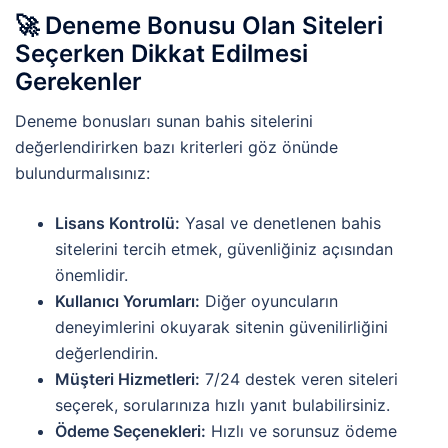
🚀 Deneme Bonusu Olan Siteleri
Seçerken Dikkat Edilmesi
Gerekenler
Deneme bonusları sunan bahis sitelerini
değerlendirirken bazı kriterleri göz önünde
bulundurmalısınız:
Lisans Kontrolü:
Yasal ve denetlenen bahis
sitelerini tercih etmek, güvenliğiniz açısından
önemlidir.
Kullanıcı Yorumları:
Diğer oyuncuların
deneyimlerini okuyarak sitenin güvenilirliğini
değerlendirin.
Müşteri Hizmetleri:
7/24 destek veren siteleri
seçerek, sorularınıza hızlı yanıt bulabilirsiniz.
Ödeme Seçenekleri:
Hızlı ve sorunsuz ödeme