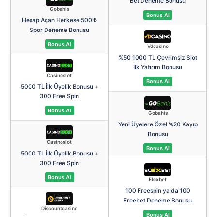
Bet Deneme Bonusu
Gobahis
Bonus Al
Hesap Açan Herkese 500 ₺
Spor Deneme Bonusu
Bonus Al
Vdcasino
%50 1000 TL Çevrimsiz Slot
İlk Yatırım Bonusu
Casinoslot
Bonus Al
5000 TL İlk Üyelik Bonusu +
300 Free Spin
Bonus Al
Gobahis
Yeni Üyelere Özel %20 Kayıp
Bonusu
Casinoslot
Bonus Al
5000 TL İlk Üyelik Bonusu +
300 Free Spin
Bonus Al
Elexbet
100 Freespin ya da 100
Freebet Deneme Bonusu
Discountcasino
Bonus Al