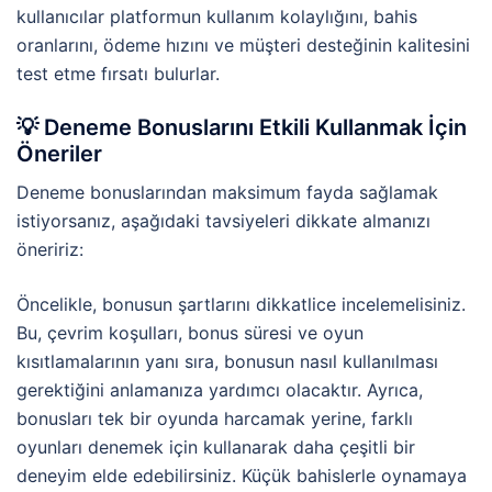
kullanıcılar platformun kullanım kolaylığını, bahis
oranlarını, ödeme hızını ve müşteri desteğinin kalitesini
test etme fırsatı bulurlar.
💡 Deneme Bonuslarını Etkili Kullanmak İçin
Öneriler
Deneme bonuslarından maksimum fayda sağlamak
istiyorsanız, aşağıdaki tavsiyeleri dikkate almanızı
öneririz:
Öncelikle, bonusun şartlarını dikkatlice incelemelisiniz.
Bu, çevrim koşulları, bonus süresi ve oyun
kısıtlamalarının yanı sıra, bonusun nasıl kullanılması
gerektiğini anlamanıza yardımcı olacaktır. Ayrıca,
bonusları tek bir oyunda harcamak yerine, farklı
oyunları denemek için kullanarak daha çeşitli bir
deneyim elde edebilirsiniz. Küçük bahislerle oynamaya