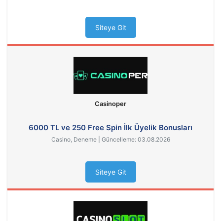
Siteye Git
Casinoper
6000 TL ve 250 Free Spin İlk Üyelik Bonusları
Casino, Deneme | Güncelleme: 03.08.2026
Siteye Git