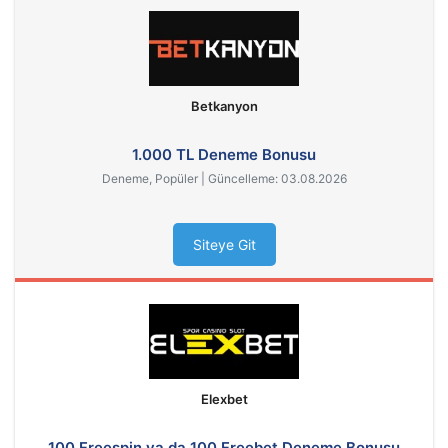
Betkanyon
1.000 TL Deneme Bonusu
Deneme, Popüler | Güncelleme: 03.08.2026
Siteye Git
Elexbet
100 Freespin ya da 100 Freebet Deneme Bonusu